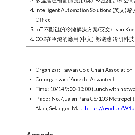
多溫層運輸節能應用(英) 林建維 邰利公
Intelligent Automation Solutions (英文) 駱
Office
IoT不斷鏈的冷鏈解決方案(英文) Ivan Kong Sale
CO2在冷鏈的應用 (中文) 鄭儀薰 冷研科技
Organizar: Taiwan Cold Chain Association
Co-organizar : iAmech Advantech
Time: 10/14 9:00-13:00 (Lunch with netwo
Place : No.7, Jalan Para U8/103,Metropolit
Alam, Selangor Map:
https://reurl.cc/W