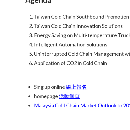
Agenda
Taiwan Cold Chain Southbound Promotion
Taiwan Cold Chain Innovation Solutions
Energy Saving on Multi-temperature Truc
Intelligent Automation Solutions
Uninterrupted Cold Chain Management wi
Application of CO2 in Cold Chain
Sing up online
線上報名
homepage
活動網頁
Malaysia Cold Chain Market Outlook to 20