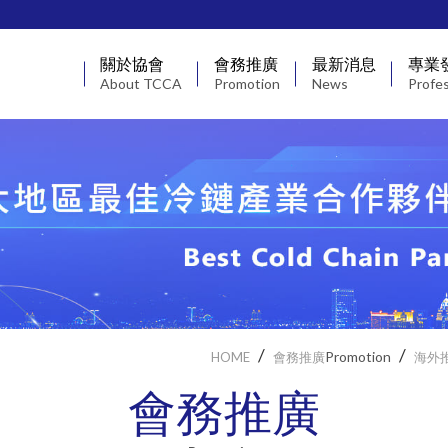
關於協會
會務推廣
最新消息
專業
About TCCA
Promotion
News
Profe
章程
認證課程
協會動態
會員
第四屆理事長
國內推廣
產業動態
政策
協會簡介
海外推廣
會員動態
研討
理監事
委辦課程
創新
委員會
認證人才庫
Promotion
HOME
會務推廣
海外
協會名冊
會務推廣
策略合作