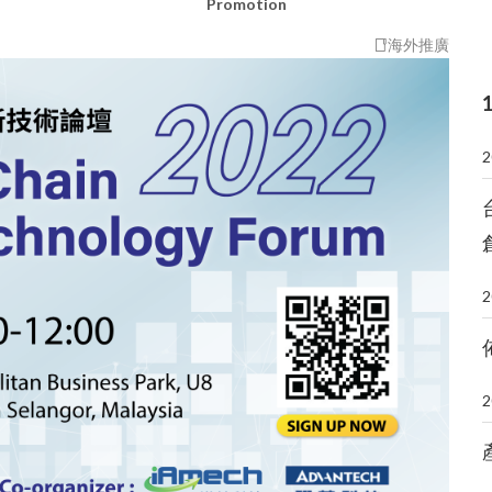
入會申請
Promotion
海外推廣
第二屆理事長程東和
第三屆理事長
2
2
2