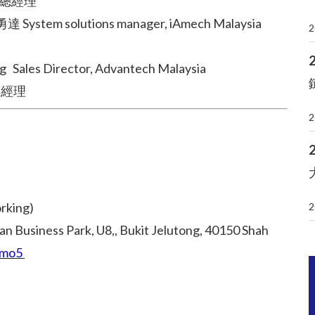
司總經理
勇達 System solutions manager, iAmech Malaysia
2
s Director, Advantech Malaysia
 經理
2
rking)
2
an Business Park, U8,, Bukit Jelutong, 40150 Shah
1omo5