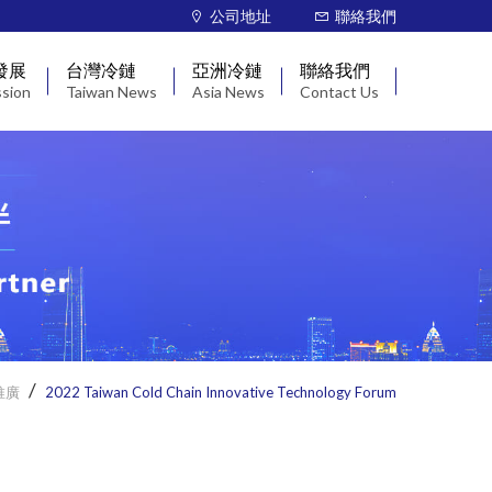
公司地址
聯絡我們
發展
台灣冷鏈
亞洲冷鏈
聯絡我們
ssion
Taiwan News
Asia News
Contact Us
專業資訊分享
ESG 與碳盤查議題
整體亞洲
法規
政策法規
日韓發展
展覽
零售冷鏈
中國發展
發展
醫藥冷鏈
東南亞發展
農水畜產冷鏈
其他
推廣
2022 Taiwan Cold Chain Innovative Technology Forum
AI應用
冷鏈南向