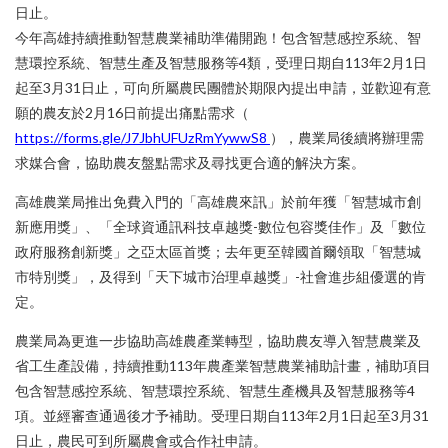
日止。
ESG 與碳盤查議題
最新消息
會員專業資訊分享
今年高雄持續推動智慧農業補助準備開跑！包含智慧感控系統、智
News
認證課程
協會動態
整體亞洲
慧環控系統、智慧生產及智慧服務等4類，受理日期自113年2月1日
第四屆理事長
章程
專業發展
起至3月31日止，可向所屬農民團體於期限內提出申請，並歡迎有意
Profession
國內推廣
產業動態
政策法規
政策法規
日韓發展
願的農友於2月16日前提出痛點需求（
協會簡介
海外推廣
會員動態
研討展覽
零售冷鏈
中國發展
https://forms.gle/J7JbhUFUzRmYywwS8
），農業局後續將辦理需
Taiwan News
台灣冷鏈
東南亞發展
委辦課程
創新發展
醫藥冷鏈
求媒合會，協助農友盤點需求及尋找更合適的解決方案。
理監事
農水畜產冷鏈
認證人才庫
高雄農業局推出免費入門的「高雄農來訊」於前年獲「智慧城市創
委員會
亞洲冷鏈
其他
Asia News
新應用獎」、「全球資通訊科技卓越獎-數位包容獎佳作」及「數位
協會名冊
AI應用
政府服務創新獎」之亞太區首獎；去年更至韓國首爾領取「智慧城
策略合作
冷鏈南向
聯絡我們
市特別獎」，及得到「天下城市治理卓越獎」-社會進步組優選的肯
Contact Us
冷鏈FB社群
入會申請
第二屆理事長程東和
定。
農業局為更進一步協助高雄農產業轉型，協助農友導入智慧農業及
第三屆理事長
省工生產設備，持續推動113年農產業智慧農業補助計畫，補助項目
包含智慧感控系統、智慧環控系統、智慧生產機具及智慧服務等4
項。並經審查通過後才予補助。受理日期自113年2月1日起至3月31
日止，農民可到所屬農會或合作社申請。