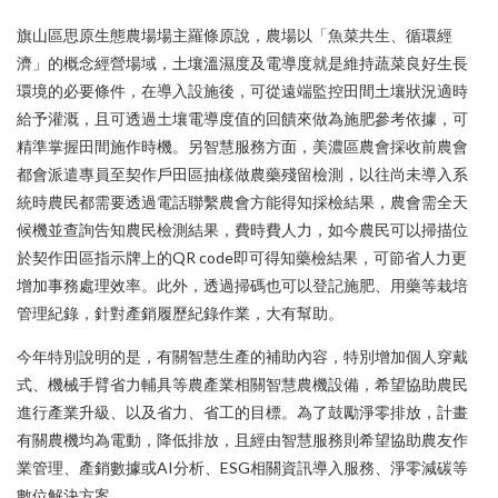
旗山區思原生態農場場主羅條原說，農場以「魚菜共生、循環經
濟」的概念經營場域，土壤溫濕度及電導度就是維持蔬菜良好生長
環境的必要條件，在導入設施後，可從遠端監控田間土壤狀況適時
給予灌溉，且可透過土壤電導度值的回饋來做為施肥參考依據，可
精準掌握田間施作時機。另智慧服務方面，美濃區農會採收前農會
都會派遣專員至契作戶田區抽樣做農藥殘留檢測，以往尚未導入系
統時農民都需要透過電話聯繫農會方能得知採檢結果，農會需全天
候機並查詢告知農民檢測結果，費時費人力，如今農民可以掃描位
於契作田區指示牌上的QR code即可得知藥檢結果，可節省人力更
增加事務處理效率。此外，透過掃碼也可以登記施肥、用藥等栽培
管理紀錄，針對產銷履歷紀錄作業，大有幫助。
今年特別說明的是，有關智慧生產的補助內容，特別增加個人穿戴
式、機械手臂省力輔具等農產業相關智慧農機設備，希望協助農民
進行產業升級、以及省力、省工的目標。為了鼓勵淨零排放，計畫
有關農機均為電動，降低排放，且經由智慧服務則希望協助農友作
業管理、產銷數據或AI分析、ESG相關資訊導入服務、淨零減碳等
數位解決方案。