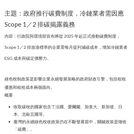
國內推廣
產業動態
政策法規
政策法規
日韓發展
News
協會簡介
海外推廣
會員動態
研討展覽
零售冷鏈
中國發展
專業發展
主題
：政府推行碳費制度，冷鏈業者需因應
Profession
東南亞發展
委辦課程
創新發展
醫藥冷鏈
理監事
Scope 1／2 排碳揭露義務
農水畜產冷鏈
認證人才庫
台灣冷鏈
Taiwan News
委員會
其他
內容
：行政院與環境部宣布將從 2025 年起正式推動碳費制度，
協會名冊
AI應用
亞洲冷鏈
Scope 1／2 排放達標準的企業需每月提列減碳成本，增加冷鏈業者
策略合作
冷鏈南向
Asia News
冷鏈FB社群
ESG 成本與碳定價壓力。
入會申請
第二屆理事長程東和
聯絡我們
Contact Us
第三屆理事長
綠色稅制政策是影響企業永續發展策略的政府財政引擎，包括租稅
優惠和租稅成本兩個面向。
概要
收取碳稅的國家包含了法國、愛爾蘭、加拿大、新加坡、日
本、北歐五國等。
臺灣的永續綠色稅收政策仍在不斷發展當中，關鍵政策是徵收
「碳費」。