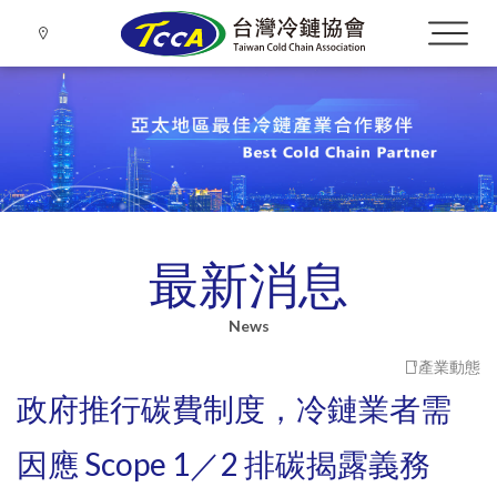
Language
最新消息
Menu
About TCCA
關於協會
繁體中文
News
產業動態
會務推廣
政府推行碳費制度，冷鏈業者需
Promotion
ESG 與碳盤查議題
會員專業資訊分享
認證課程
協會動態
整體亞洲
因應 Scope 1／2 排碳揭露義務
最新消息
章程
第四屆理事長